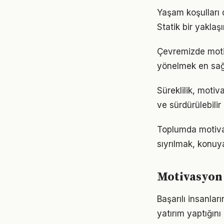
Yaşam koşulları d
Statik bir yaklaş
Çevremizde motiv
yönelmek en sağl
Süreklilik, motiv
ve sürdürülebilir
Toplumda motivasy
sıyrılmak, konuya
Motivasyon 
Başarılı insanla
yatırım yaptığın