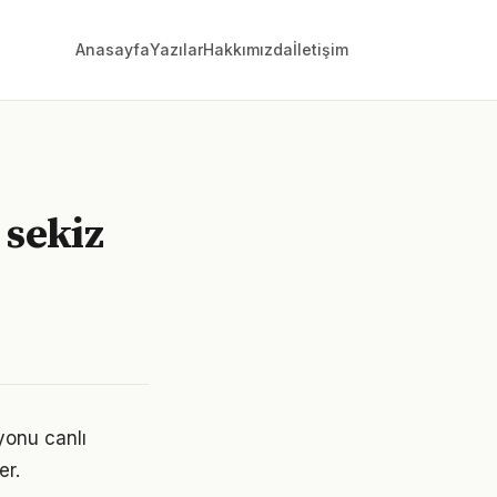
Anasayfa
Yazılar
Hakkımızda
İletişim
 sekiz
yonu canlı
er.