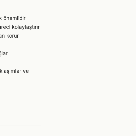
k önemlidir
ci kolaylaştırır
an korur
ğlar
klaşımlar ve