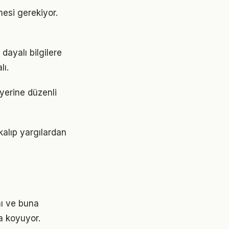
mesi gerekiyor.
ayalı bilgilere
lı.
 yerine düzenli
kalıp yargılardan
nı ve buna
a koyuyor.