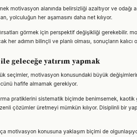
mek motivasyon alanında belirsizliği azaltıyor ve odağı art
lan, yolculuğun her aşamasını daha net kılıyor.
rsatları görmek için perspektif değişikliği gerekebilir. 
k her adımın bilinçli ve planlı olması, sonuçların kalıcı o
ile geleceğe yatırım yapmak
ük seçimler, motivasyon konusundaki büyük değişimlerin 
gücünü hafife almamak gerekiyor.
rma pratiklerini sistematik biçimde benimsemek, kaotik
zenli çözümler üretmeyi mümkün kılıyor. Disiplinli bir ya
rtıkça motivasyon konusuna yaklaşım biçimi de olgunlaşıyo