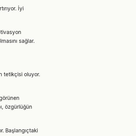
ırıyor. İyi
motivasyon
lmasını sağlar.
tetikçisi oluyor.
 görünen
pı, özgürlüğün
r. Başlangıçtaki