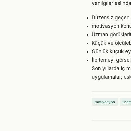
yanılgılar aslınd
Düzensiz geçen g
motivasyon konu
Uzman görüşleri
Küçük ve ölçülebil
Günlük küçük eyl
İlerlemeyi görse
Son yıllarda iç 
uygulamalar, eski
motivasyon
ilha