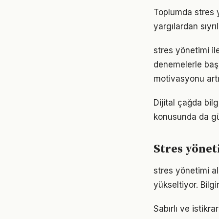
Toplumda stres yö
yargılardan sıyrı
stres yönetimi il
denemelerle başl
motivasyonu artır
Dijital çağda bil
konusunda da gü
Stres yönet
stres yönetimi al
yükseltiyor. Bil
Sabırlı ve istikr