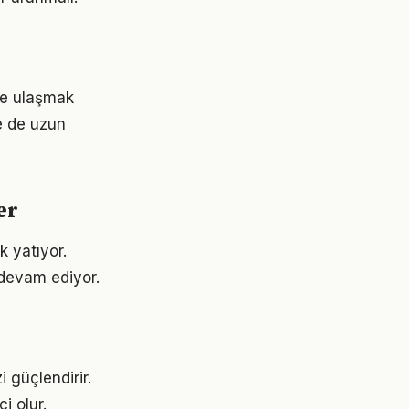
ere ulaşmak
e de uzun
er
k yatıyor.
devam ediyor.
 güçlendirir.
i olur.