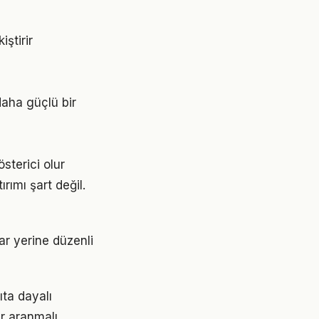
ştirir
aha güçlü bir
österici olur
ımı şart değil.
lar yerine düzenli
ta dayalı
r aranmalı.