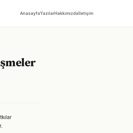
Anasayfa
Yazılar
Hakkımızda
İletişim
işmeler
kılar
.