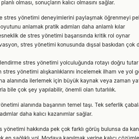
 planlı olması, sonuçların kalıcı olmasını sağlar.
e stres yönetimi deneyimlerini paylaşmak öğrenmeyi peki
oyutunu anlamak pratik adımları daha anlamlı kılar
sneklik de stres yönetimi başarısında kritik rol oynar
vasyon, stres yönetimi konusunda dışsal baskıdan çok d
lendirme stres yönetimi yolculuğunda rotayı doğru tutar
ın stres yönetimi alışkanlıklarını incelemek ilham ve yol g
ma alanında ilerlemek için büyük kaynak veya zaman yatır
a bile çok şey yapılabilir, önemli olan tutarlılık.
 yönetimi alanında başarının temel taşı. Tek seferlik çaba
 adımlar daha kalıcı kazanımlar sağlar.
 yönetimi hakkında pek çok farklı görüş bulunsa da kanı
ek en sağlıklı yol. Modaya kapılmak yerine kalıcı çözümle