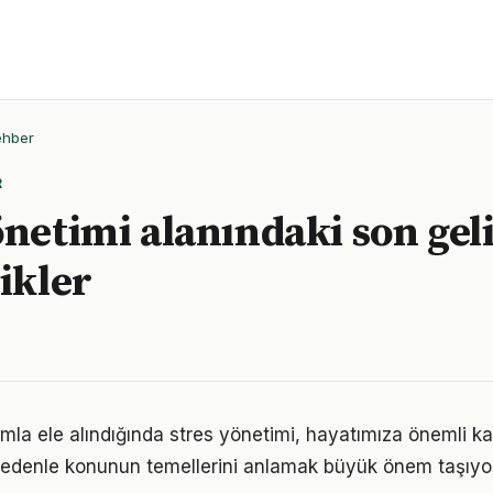
ehber
R
önetimi alanındaki son gel
likler
mla ele alındığında stres yönetimi, hayatımıza önemli kat
 nedenle konunun temellerini anlamak büyük önem taşıyor