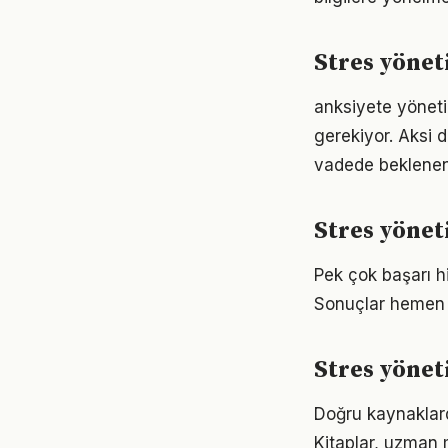
Stres yönet
anksiyete yönetim
gerekiyor. Aksi
vadede beklenen
Stres yönet
Pek çok başarı h
Sonuçlar hemen 
Stres yönet
Doğru kaynaklarda
Kitaplar, uzman m