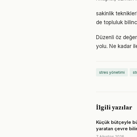
sakinlik teknikl
de topluluk bilin
Düzenli öz değer
yolu. Ne kadar il
stres yönetimi
st
İlgili yazılar
Küçük bütçeyle b
yaratan çevre bili
7 Ağustos 2026