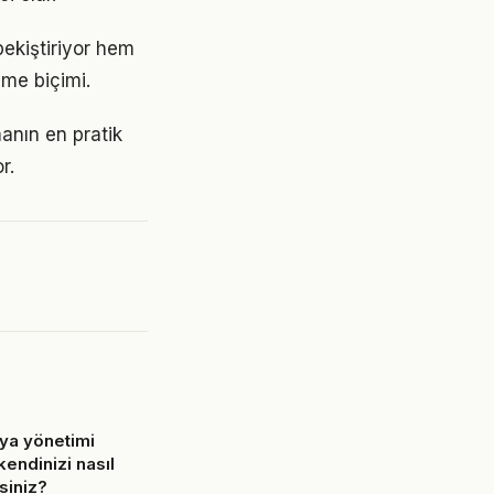
pekiştiriyor hem
nme biçimi.
anın en pratik
r.
ya yönetimi
endinizi nasıl
rsiniz?