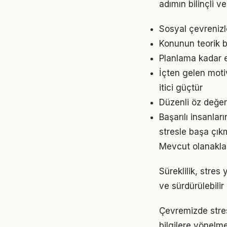
adımın bilinçli ve
Sosyal çevrenizl
Konunun teorik b
Planlama kadar e
İçten gelen moti
itici güçtür
Düzenli öz değer
Başarılı insanlar
stresle başa çık
Mevcut olanaklarl
Süreklilik, stres
ve sürdürülebilir
Çevremizde stres
bilgilere yönelm