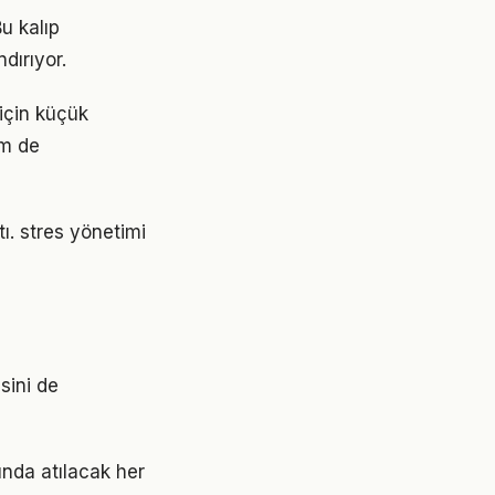
Bu kalıp
dırıyor.
 için küçük
em de
tı. stres yönetimi
sini de
sunda atılacak her