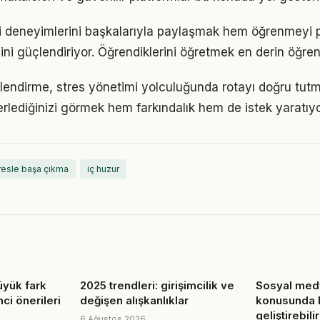
eri deneyimlerini başkalarıyla paylaşmak hem öğrenmeyi 
cini güçlendiriyor. Öğrendiklerini öğretmek en derin öğre
lendirme, stres yönetimi yolculuğunda rotayı doğru tutm
erlediğinizi görmek hem farkındalık hem de istek yaratıyo
resle başa çıkma
iç huzur
üyük fark
2025 trendleri: girişimcilik ve
Sosyal med
nci önerileri
değişen alışkanlıklar
konusunda k
geliştirebili
6 Ağustos 2026