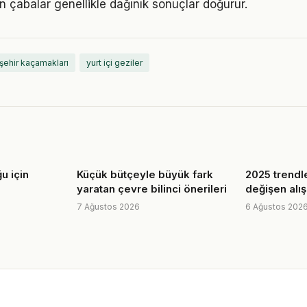
n çabalar genellikle dağınık sonuçlar doğurur.
şehir kaçamakları
yurt içi geziler
u için
Küçük bütçeyle büyük fark
2025 trendle
yaratan çevre bilinci önerileri
değişen alış
7 Ağustos 2026
6 Ağustos 202