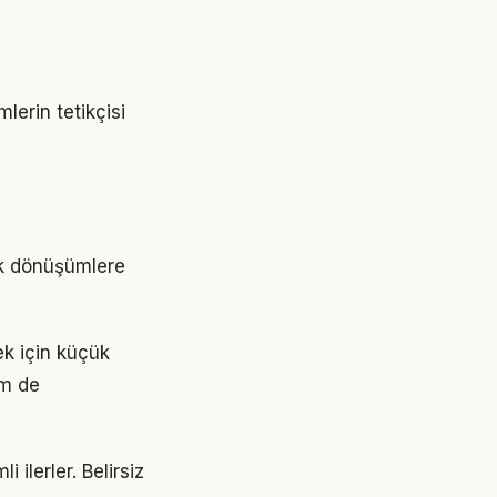
erin tetikçisi
ük dönüşümlere
ek için küçük
em de
 ilerler. Belirsiz