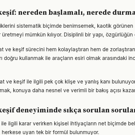
keşif: nereden başlamalı, nerede durma
atiklerini sistematik biçimde benimsemek, kaotik görünen 
 üretmeyi mümkün kılıyor. Disiplinli bir yapı, özgürlüğün
t ve keşif sürecini hem kolaylaştıran hem de zorlaştıran 
arı doğru kullanmak ile araçların esiri olmak arasındaki in
ve keşif ile ilgili pek çok klişe ve yanlış kanı bulunuyor
lmak, konuya daha nesnel ve verimli bir bakış açısı kazan
keşif deneyiminde sıkça sorulan sorula
le ilgili karar verirken kişisel ihtiyaçların net biçimde be
 herkese uyan tek bir formül bulunmuyor.