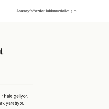
Anasayfa
Yazılar
Hakkımızda
İletişim
t
r hale geliyor.
rk yaratıyor.