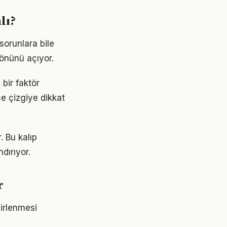
lı?
sorunlara bile
 önünü açıyor.
bir faktör
ce çizgiye dikkat
. Bu kalıp
dırıyor.
r
lirlenmesi