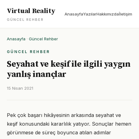
Virtual Reality
Anasayfa
Yazılar
Hakkımızda
İletişim
GÜNCEL REHBER
Anasayfa
·
Güncel Rehber
GÜNCEL REHBER
Seyahat ve keşif ile ilgili yaygın
yanlış inançlar
15 Nisan 2021
Pek çok başarı hikâyesinin arkasında seyahat ve
keşif konusundaki kararlılık yatıyor. Sonuçlar hemen
görünmese de süreç boyunca atılan adımlar