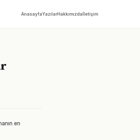
Anasayfa
Yazılar
Hakkımızda
İletişim
ar
rmanın en
.