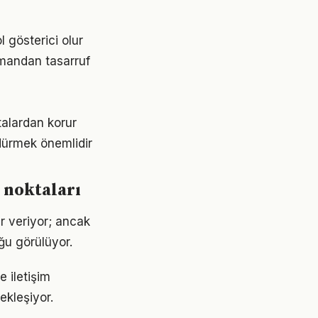
ol gösterici olur
zamandan tasarruf
talardan korur
rdürmek önemlidir
k noktaları
ar veriyor; ancak
ğu görülüyor.
e iletişim
ekleşiyor.