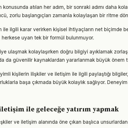
işim konusunda atılan her adım, bir sonraki adımı daha kola
, zorlu başlangıçları zamanla kolaylaşan bir ritme dön
şim ile ilgili karar verirken kişisel ihtiyaçların net biçimde 
 herkese uyan tek bir formül bulunmuyor.
giye ulaşmak kolaylaşırken doğru bilgiyi ayıklamak zorlaştı.
da da güvenilir kaynaklardan yararlanmak büyük önem t
i kişilerin ilişkiler ve iletişim ile ilgili paylaştığı bilgile
luklarla başa çıkmada büyük kolaylık sağlıyor. Deneyim
e iletişim ile geleceğe yatırım yapmak
 ilişkiler ve iletişim alanında öne çıkan başlıca unsurlardan