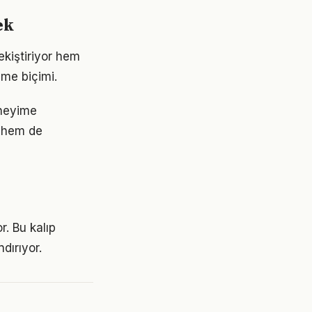
ek
ekiştiriyor hem
nme biçimi.
eneyime
 hem de
r. Bu kalıp
dırıyor.