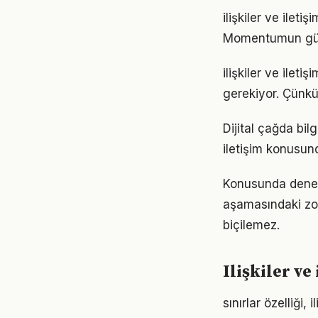
ilişkiler ve ilet
Momentumun gücü
ilişkiler ve ileti
gerekiyor. Çünkü
Dijital çağda bil
iletişim konusun
Konusunda deneyiml
aşamasındaki zor
biçilemez.
Ilişkiler v
sınırlar özelliği,