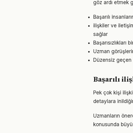
göz ardı etmek g
Başarılı insanları
ilişkiler ve ilet
sağlar
Başarısızlıkları b
Uzman görüşlerin
Düzensiz geçen gü
Başarılı il
Pek çok kişi iliş
detaylara inild
Uzmanların önerdi
konusunda büyük d