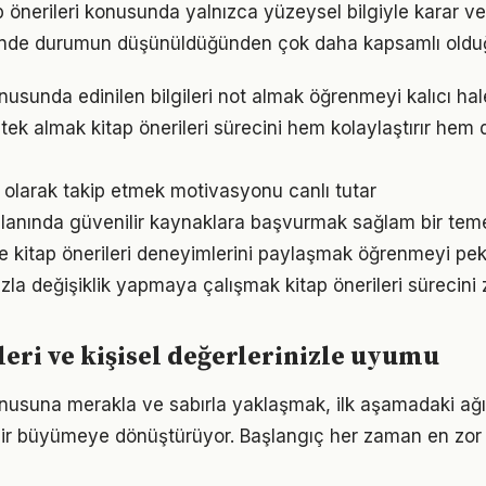
p önerileri konusunda yalnızca yüzeysel bilgiyle karar v
iğinde durumun düşünüldüğünden çok daha kapsamlı oldu
onusunda edinilen bilgileri not almak öğrenmeyi kalıcı hale
ek almak kitap önerileri sürecini hem kolaylaştırır hem d
l olarak takip etmek motivasyonu canlı tutar
alanında güvenilir kaynaklara başvurmak sağlam bir teme
e kitap önerileri deneyimlerini paylaşmak öğrenmeyi peki
la değişiklik yapmaya çalışmak kitap önerileri sürecini z
leri ve kişisel değerlerinizle uyumu
konusuna merakla ve sabırla yaklaşmak, ilk aşamadaki ağı
ir büyümeye dönüştürüyor. Başlangıç her zaman en zor k