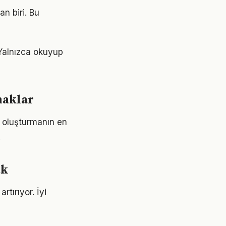
an biri. Bu
 Yalnızca okuyup
naklar
er oluşturmanın en
.
ak
rtırıyor. İyi