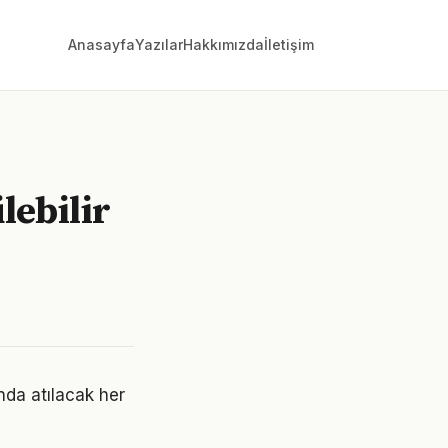
Anasayfa
Yazılar
Hakkımızda
İletişim
lebilir
unda atılacak her