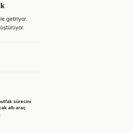
ak
e getiriyor.
üştürüyor.
tfak sürecini
cak altı araç
6