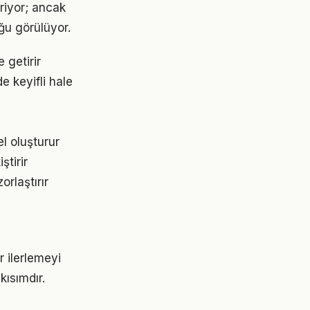
eriyor; ancak
ğu görülüyor.
 getirir
e keyifli hale
l oluşturur
ştirir
orlaştırır
r ilerlemeyi
ısımdır.