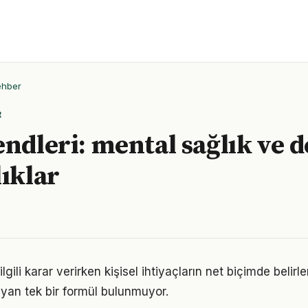
ehber
R
endleri: mental sağlık ve 
lıklar
ilgili karar verirken kişisel ihtiyaçların net biçimde belir
yan tek bir formül bulunmuyor.