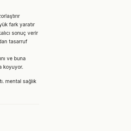
rlaştırır
yük fark yaratır
alıcı sonuç verir
dan tasarruf
ını ve buna
a koyuyor.
ı. mental sağlık