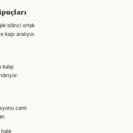
ipuçları
ık bilinci ortak
e kapı aralıyor.
u kalıp
dırıyor.
syonu canlı
er.
 hale