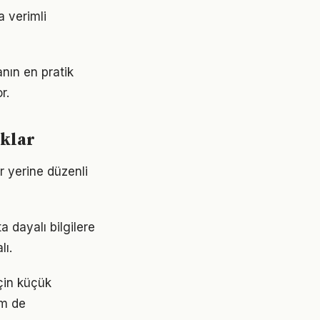
a verimli
nın en pratik
r.
aklar
ar yerine düzenli
 dayalı bilgilere
lı.
için küçük
em de